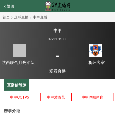
< 返回
首页
>
足球直播
>
中甲直播
中甲
07-11 19:00
-
陕西联合月亮泊队
梅州客家
观看直播
直播信号源
中甲CCTV5
中甲爱奇艺
中甲咪咕体育
赛事介绍