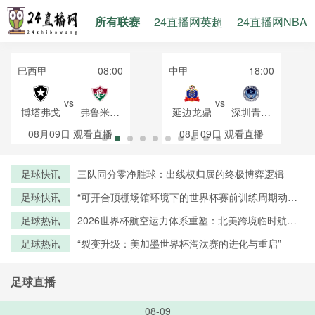
所有联赛
24直播网英超
24直播网NBA
巴西甲
08:00
中甲
18:00
vs
vs
博塔弗戈
弗鲁米嫩
延边龙鼎
深圳青年
塞
人
08月09日
观看直播
08月09日
观看直播
足球快讯
三队同分零净胜球：出线权归属的终极博弈逻辑
足球快讯
“可开合顶棚场馆环境下的世界杯赛前训练周期动态
调控策略——以温哥华BC Place体育场为例”
足球热讯
2026世界杯航空运力体系重塑：北美跨境临时航线
审批机制优化与路径创新研究
足球热讯
“裂变升级：美加墨世界杯淘汰赛的进化与重启”
足球直播
08-09