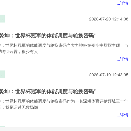
...详情
零
2026-07-20 12:14:08
出
的
定乾坤：世界杯冠军的体能调度与轮换密码”
逻
坤：世界杯冠军的体能调度与轮换密码当大力神杯在夜空中熠熠生辉，当
呼响彻云霄，很少有人
...详情
乾
2026-07-19 12:43:05
杯
能
定乾坤：世界杯冠军的体能调度与轮换密码”
换
坤：世界杯冠军的体能调度与轮换密码作为一名深耕体育评估领域三十年
者，我见证过无数场巅
...详情
乾
2026-07-19 12:43:05