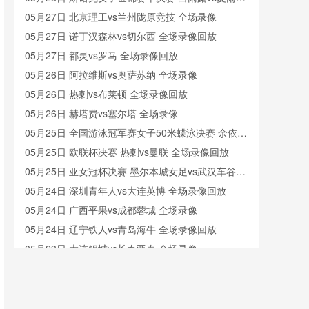
全场录像回放
05月27日 北京理工vs兰州陇原竞技 全场录像
05月27日 诺丁汉森林vs切尔西 全场录像回放
05月27日 都灵vs罗马 全场录像回放
05月26日 阿拉维斯vs奥萨苏纳 全场录像
05月26日 热刺vs布莱顿 全场录像回放
05月26日 赫塔费vs塞尔塔 全场录像
05月25日 全国游泳冠军赛女子50米蝶泳决赛 余依婷
全场录像回放
05月25日 欧联杯决赛 热刺vs曼联 全场录像回放
05月25日 亚女冠杯决赛 墨尔本城女足vs武汉车谷江
大女足 全场录像回放
05月24日 深圳青年人vs大连英博 全场录像回放
05月24日 广西平果vs成都蓉城 全场录像
05月24日 辽宁铁人vs青岛海牛 全场录像回放
05月23日 大连鲲城vs长春亚泰 全场录像
05月23日 青岛红狮vs山东泰山 全场录像
05月23日 深圳青年人vs大连英博 全场录像回放
05月22日 广西恒宸vs梅州客家 全场录像回放