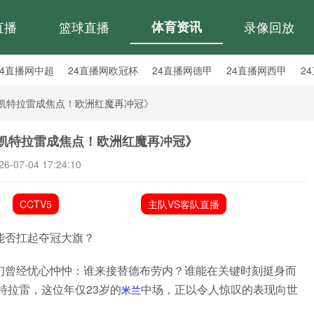
直播
篮球直播
体育资讯
录像回放
24直播网中超
24直播网欧冠杯
24直播网德甲
24直播网西甲
2
24直播网中甲
24直播网日职联
24直播网韩K联
德凯特拉雷成焦点！欧洲红魔再冲冠》
德凯特拉雷成焦点！欧洲红魔再冲冠》
26-07-04 17:24:10
CCTV5
主队VS客队直播
”能否扛起夺冠大旗？
们曾经忧心忡忡：谁来接替德布劳内？谁能在关键时刻挺身而
特拉雷，这位年仅23岁的
中场，正以令人惊叹的表现向世
米兰