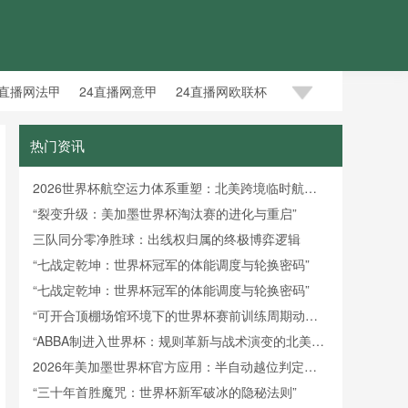
4直播网法甲
24直播网意甲
24直播网欧联杯
热门资讯
2026世界杯航空运力体系重塑：北美跨境临时航线
审批机制优化与路径创新研究
“裂变升级：美加墨世界杯淘汰赛的进化与重启”
三队同分零净胜球：出线权归属的终极博弈逻辑
“七战定乾坤：世界杯冠军的体能调度与轮换密码”
“七战定乾坤：世界杯冠军的体能调度与轮换密码”
“可开合顶棚场馆环境下的世界杯赛前训练周期动态
调控策略——以温哥华BC Place体育场为例”
“ABBA制进入世界杯：规则革新与战术演变的北美赛
区新篇章”
2026年美加墨世界杯官方应用：半自动越位判定实
时渲染帧率架构深度剖析
“三十年首胜魔咒：世界杯新军破冰的隐秘法则”