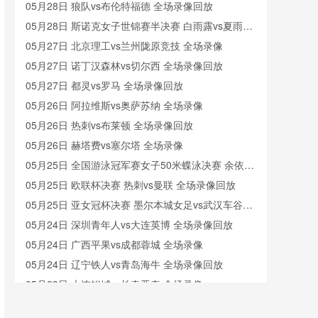
05月28日 狼队vs布伦特福德 全场录像回放
破门？》
《加拿大酒店价格飙升！多伦多市中心房价涨至
05月28日 斯诺克女子世锦赛半决赛 白雨露vs夏雨滢
5000元/晚》
《比利时“新德布劳内”德凯特拉雷成焦点！欧洲红魔
全场录像回放
05月27日 北京理工vs兰州陇原竞技 全场录像
再冲冠》
波黑vs卡塔尔直播_波黑vs卡塔尔免费直播在线直播_
05月27日 诺丁汉森林vs切尔西 全场录像回放
波黑vs卡塔尔免费在线高清直播-24直播网
巴拿马vs克罗地亚直播_巴拿马vs克罗地亚直播在线
05月27日 都灵vs罗马 全场录像回放
观看_巴拿马vs克罗地亚直播免费比赛回放观看无插
捷克vs墨西哥直播_世界杯捷克vs墨西哥直播_捷克vs
05月26日 阿拉维斯vs奥萨苏纳 全场录像
件-24直播网
墨西哥直播免费观看无插件
05月26日 热刺vs布莱顿 全场录像回放
05月26日 赫塔费vs塞尔塔 全场录像
05月25日 全国游泳冠军赛女子50米蝶泳决赛 余依婷
全场录像回放
05月25日 欧联杯决赛 热刺vs曼联 全场录像回放
05月25日 亚女冠杯决赛 墨尔本城女足vs武汉车谷江
大女足 全场录像回放
05月24日 深圳青年人vs大连英博 全场录像回放
05月24日 广西平果vs成都蓉城 全场录像
05月24日 辽宁铁人vs青岛海牛 全场录像回放
05月23日 大连鲲城vs长春亚泰 全场录像
05月23日 青岛红狮vs山东泰山 全场录像