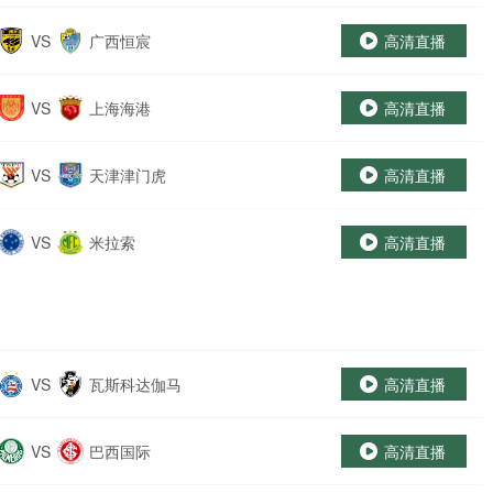
部
VS
广西恒宸
高清直播
VS
上海海港
高清直播
VS
天津津门虎
高清直播
VS
米拉索
高清直播
VS
瓦斯科达伽马
高清直播
VS
巴西国际
高清直播