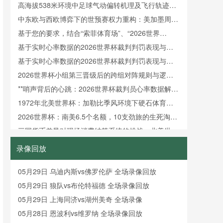
高海拔538米环境中足球气动偏转机理及飞行轨迹动
态补偿建模研究
中东欧与西欧博弈下的世预赛权力重构：美加墨周期
欧洲区16强格局前瞻
基于您的要求，结合“索菲体育场”、“2026世界
杯”、“可开合穹顶”、“夏季极端高温”及“热环境主动调
基于实时心率数据的2026世界杯裁判判罚表现与生
控”等核心要素，为您重拟标题如下：<br /> <br /> **
理负荷动态分析
基于实时心率数据的2026世界杯裁判判罚表现与生
应对极端热浪的智能响应：2026
理负荷动态分析
2026世界杯小组第三晋级后的跨组对阵规则与逻辑
解析
**哨声背后的心跳：2026世界杯裁判员心率数据解码
实战压力**
1972年北美世界杯：加勒比季风环境下硬石体育场
排水系统最大承载能力分析
2026世界杯：南美6.5个名额，10支劲旅的生死淘汰
率有多窒息？
三国货币差异对现场消费结算系统的挑战：北美世界
杯前瞻
2026世界杯末轮同开赛制下，小组第三名晋级格局
录像回放
的博弈与重构
冷链餐食检疫三国标准：2026世界杯赛事保障前瞻
05月29日 乌迪内斯vs佛罗伦萨 全场录像回放
2026死亡之组G：比利时、埃及、伊朗三强围猎
05月29日 狼队vs布伦特福德 全场录像回放
2026美加墨世界杯C组：巴西坐镇，群雄环伺
05月29日 上海同济vs湖州美奇 全场录像
西班牙乌拉圭狭路相逢，H组巅峰对话引爆2026世界
05月28日 恩波利vs维罗纳 全场录像回放
杯
《世界杯最年长进球纪录或被刷新！41岁佩佩能否再