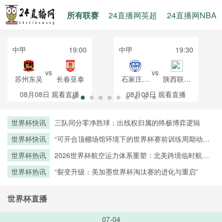
所有联赛
24直播网英超
24直播网NBA
中甲
19:00
中甲
19:30
vs
vs
苏州东吴
长春亚泰
石家庄功
陕西联合
夫
月亮泊队
08月08日
观看直播
08月08日
观看直播
世界杯快讯
三队同分零净胜球：出线权归属的终极博弈逻辑
世界杯快讯
“可开合顶棚场馆环境下的世界杯赛前训练周期动态
调控策略——以温哥华BC Place体育场为例”
世界杯热讯
2026世界杯航空运力体系重塑：北美跨境临时航线
审批机制优化与路径创新研究
世界杯热讯
“裂变升级：美加墨世界杯淘汰赛的进化与重启”
世界杯直播
07-04