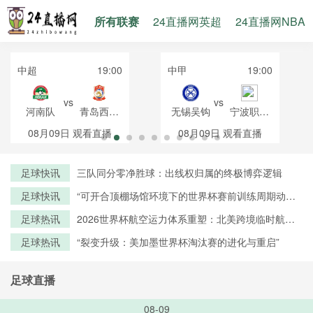
所有联赛
24直播网英超
24直播网NBA
中超
19:00
中甲
19:00
vs
vs
河南队
青岛西海
无锡吴钩
宁波职业
岸
足球俱乐
08月09日
观看直播
08月09日
观看直播
部
足球快讯
三队同分零净胜球：出线权归属的终极博弈逻辑
足球快讯
“可开合顶棚场馆环境下的世界杯赛前训练周期动态
调控策略——以温哥华BC Place体育场为例”
足球热讯
2026世界杯航空运力体系重塑：北美跨境临时航线
审批机制优化与路径创新研究
足球热讯
“裂变升级：美加墨世界杯淘汰赛的进化与重启”
足球直播
08-09