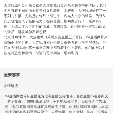
大连鲲城和苏州东吴都是大连鲲城vs苏州东吴联赛中的球队，他们
各自有着不同的历史背景和近期表现。本赛季，大连鲲城进行了一
系列的引援，尤其是在锋线上引进了一名实力出众的球员，为球队
的进攻端注入了新的活力。在转会窗口期间也进行了一系列的引
援，为球队注入了新鲜的血液。在进攻端，他们拥有一些实力出众
的球员，进攻威胁不容忽视。
北京时间:中甲，大连鲲城vs苏州东吴直播正式开始，24直播网带来
流畅高清的直播。大连鲲城和苏州东吴都是具有竞争力的球队，他
们在大连鲲城vs苏州东吴联赛中都有着不俗的表现。他们的对决往
往充满悬念和激情，球迷们可以期待一场精彩的。
最新赛事
友情链接
24直播网世界杯直播免费比赛直播全程陪伴，赛程直播小组赛到决
赛全收录。1080P高清流畅，手机电脑都能看。无插件无广告绿
色，来24直播网世界杯直播观看不折腾。欢迎访问24直播网，本网
站上的所有内容受版权保护。未经许可，禁止复制、修改、传播或