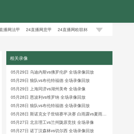
4直播网法甲
24直播网意甲
24直播网欧联杯
相关录像
05月29日 乌迪内斯vs佛罗伦萨 全场录像回放
05月29日 狼队vs布伦特福德 全场录像回放
05月29日 上海同济vs湖州美奇 全场录像
05月28日 恩波利vs维罗纳 全场录像回放
05月28日 狼队vs布伦特福德 全场录像回放
05月28日 斯诺克女子世锦赛半决赛 白雨露vs夏雨滢
全场录像回放
05月27日 北京理工vs兰州陇原竞技 全场录像
05月27日 诺丁汉森林vs切尔西 全场录像回放