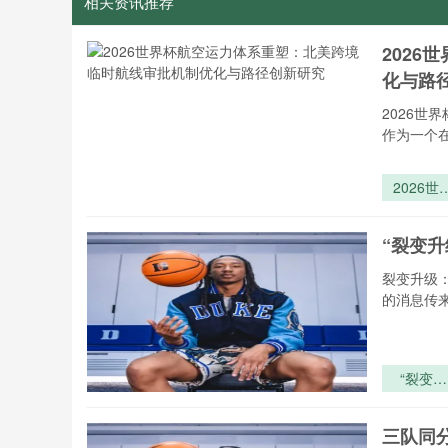
相关资讯推荐
202
化与路
2026
作为一个
2026世
杯航空运
体系重塑
“裂变
北美跨境
时航线审
裂变升级：
机制优化
的消息传
路径创新
究
“裂变升
级：美加
世界杯淘
三队同
赛的进化