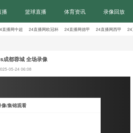
直播
篮球直播
体育资讯
录像回放
24直播网中超
24直播网欧冠杯
24直播网德甲
24直播网西甲
2
24直播网中甲
24直播网日职联
24直播网韩K联
s成都蓉城 全场录像
025-05-24 06:08
录像/集锦观看