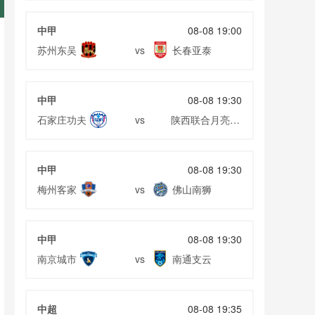
05月21日 马洛卡vs赫塔费 全场录像回放
中甲
08-08 19:00
05月21日 全国游泳冠军赛男子50米蛙泳预赛 覃海洋
苏州东吴
长春亚泰
vs
全场录像回放
05月20日 卡利亚里vs威尼斯 全场录像回放
05月20日 马德里竞技vs皇家贝蒂斯 全场录像回放
05月20日 马洛卡vs赫塔费 全场录像回放
中甲
08-08 19:30
05月19日 全国游泳冠军赛男子200米自由泳预赛 潘
石家庄功夫
陕西联合月亮泊
vs
展乐 全场录像回放
队
中甲
08-08 19:30
梅州客家
佛山南狮
vs
中甲
08-08 19:30
南京城市
南通支云
vs
中超
08-08 19:35