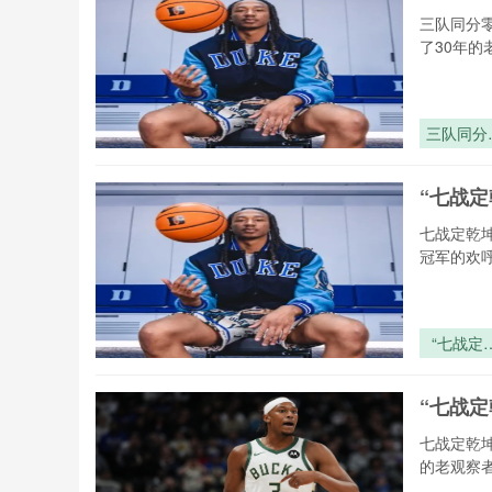
重启”
三队同分
了30年的
三队同分
净胜球：
线权归属
“七战
终极博弈
辑
七战定乾
冠军的欢
“七战定
坤：世界
冠军的体
“七战
调度与轮
密码”
七战定乾
的老观察