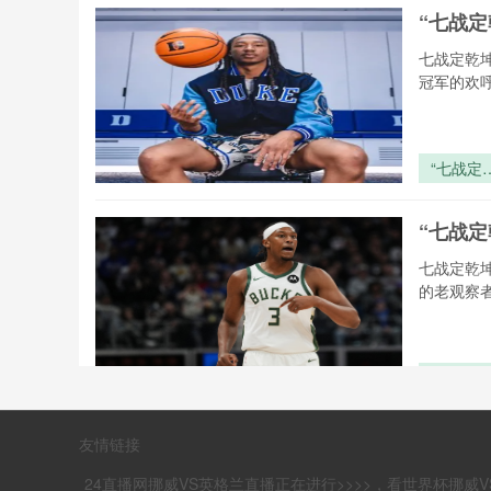
线权归属
“七战
终极博弈
辑
七战定乾
冠军的欢
“七战定
坤：世界
冠军的体
“七战
调度与轮
密码”
七战定乾
的老观察
“七战定
坤：世界
冠军的体
“可开
友情链接
调度与轮
——以温
密码”
24直播网挪威VS英格兰直播正在进行>>>>，看世界杯挪威