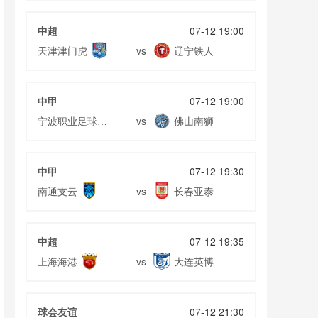
05月21日 马洛卡vs赫塔费 全场录像回放
05月21日 全国游泳冠军赛男子50米蛙泳预赛 覃海洋
中超
07-12 19:00
全场录像回放
05月20日 卡利亚里vs威尼斯 全场录像回放
天津津门虎
辽宁铁人
vs
05月20日 马德里竞技vs皇家贝蒂斯 全场录像回放
05月20日 马洛卡vs赫塔费 全场录像回放
中甲
07-12 19:00
宁波职业足球俱
佛山南狮
vs
乐部
中甲
07-12 19:30
南通支云
长春亚泰
vs
中超
07-12 19:35
上海海港
大连英博
vs
球会友谊
07-12 21:30