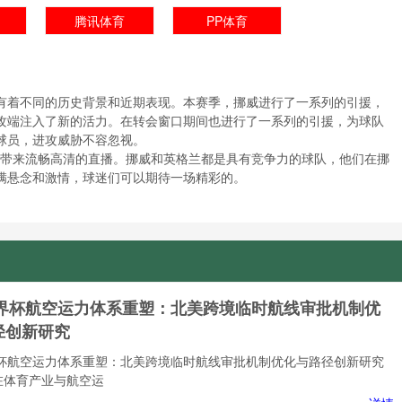
腾讯体育
PP体育
自有着不同的历史背景和近期表现。本赛季，挪威进行了一系列的引援，
攻端注入了新的活力。在转会窗口期间也进行了一系列的引援，为球队
球员，进攻威胁不容忽视。
播网带来流畅高清的直播。挪威和英格兰都是具有竞争力的球队，他们在挪
充满悬念和激情，球迷们可以期待一场精彩的。
6世界杯航空运力体系重塑：北美跨境临时航线审批机制优
径创新研究
世界杯航空运力体系重塑：北美跨境临时航线审批机制优化与路径创新研究
在体育产业与航空运