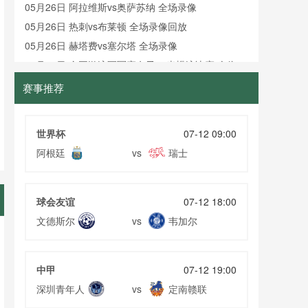
05月26日 阿拉维斯vs奥萨苏纳 全场录像
05月26日 热刺vs布莱顿 全场录像回放
05月26日 赫塔费vs塞尔塔 全场录像
05月25日 全国游泳冠军赛女子50米蝶泳决赛 余依婷
全场录像回放
05月25日 欧联杯决赛 热刺vs曼联 全场录像回放
赛事推荐
05月25日 亚女冠杯决赛 墨尔本城女足vs武汉车谷江
大女足 全场录像回放
05月24日 深圳青年人vs大连英博 全场录像回放
世界杯
07-12 09:00
05月24日 广西平果vs成都蓉城 全场录像
阿根廷
瑞士
vs
05月24日 辽宁铁人vs青岛海牛 全场录像回放
05月23日 大连鲲城vs长春亚泰 全场录像
05月23日 青岛红狮vs山东泰山 全场录像
球会友谊
07-12 18:00
05月23日 深圳青年人vs大连英博 全场录像回放
文德斯尔
韦加尔
vs
05月22日 广西恒宸vs梅州客家 全场录像回放
05月22日 利雅得胜利vs卡利杰 全场录像
中甲
07-12 19:00
05月22日 亚女冠杯半决赛 现代制铁女足vs墨尔本城
深圳青年人
定南赣联
vs
女足 全场录像回放
05月21日 莱切vs都灵 全场录像回放