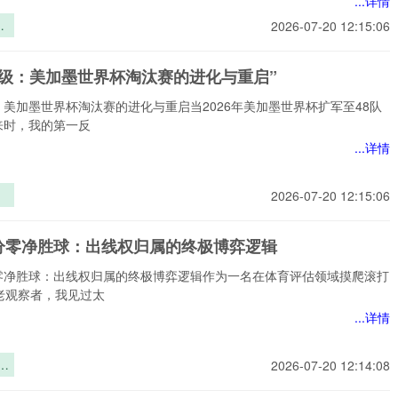
...详情
界
2026-07-20 12:15:06
力
：
升级：美加墨世界杯淘汰赛的进化与重启”
临
批
美加墨世界杯淘汰赛的进化与重启当2026年美加墨世界杯扩军至48队
与
来时，我的第一反
研
...详情
2026-07-20 12:15:06
墨
汰
分零净胜球：出线权归属的终极博弈逻辑
与
零净胜球：出线权归属的终极博弈逻辑作为一名在体育评估领域摸爬滚打
老观察者，我见过太
...详情
零
2026-07-20 12:14:08
出