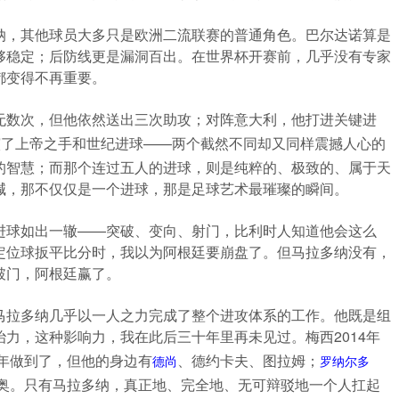
纳，其他球员大多只是欧洲二流联赛的普通角色。巴尔达诺算是
够稳定；后防线更是漏洞百出。在世界杯开赛前，几乎没有专家
都变得不再重要。
无数次，但他依然送出三次助攻；对阵意大利，他打进关键进
演了上帝之手和世纪进球——两个截然不同却又同样震撼人心的
的智慧；而那个连过五人的进球，则是纯粹的、极致的、属于天
喊，那不仅仅是一个进球，那是足球艺术最璀璨的瞬间。
进球如出一辙——突破、变向、射门，比利时人知道他会这么
定位球扳平比分时，我以为阿根廷要崩盘了。但马拉多纳没有，
破门，阿根廷赢了。
马拉多纳几乎以一人之力完成了整个进攻体系的工作。他既是组
力，这种影响力，我在此后三十年里再未见过。梅西2014年
8年做到了，但他的身边有
、德约卡夫、图拉姆；
德尚
罗纳尔多
尼奥。只有马拉多纳，真正地、完全地、无可辩驳地一个人扛起