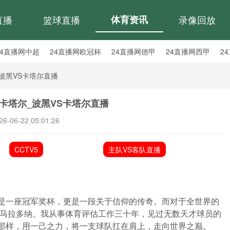
直播
篮球直播
体育资讯
录像回放
24直播网中超
24直播网欧冠杯
24直播网德甲
24直播网西甲
2
24直播网中甲
24直播网日职联
24直播网韩K联
波黑VS卡塔尔直播
卡塔尔_波黑VS卡塔尔直播
26-06-22 05:01:26
CCTV5
主队VS客队直播
仅是一座冠军奖杯，更是一段关于信仰的传奇。而对于全世界的
·马拉多纳。我从事体育评估工作三十年，见过无数天才球员的
纳那样，用一己之力，将一支球队扛在肩上，走向世界之巅。