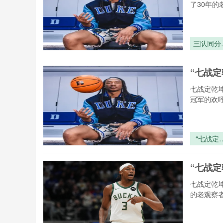
了30年的
三队同分
净胜球：
线权归属
“七战
终极博弈
辑
七战定乾
冠军的欢
“七战定
坤：世界
冠军的体
“七战
调度与轮
密码”
七战定乾
的老观察