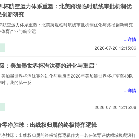
6世界杯航空运力体系重塑：北美跨境临时航线审批机制优
径创新研究
世界杯航空运力体系重塑：北美跨境临时航线审批机制优化与路径创新研究
在体育产业与航空运
...详情
界
2026-07-20 12:15:06
力
：
升级：美加墨世界杯淘汰赛的进化与重启”
临
批
美加墨世界杯淘汰赛的进化与重启当2026年美加墨世界杯扩军至48队
与
来时，我的第一反
研
...详情
2026-07-20 12:15:06
墨
汰
分零净胜球：出线权归属的终极博弈逻辑
与
零净胜球：出线权归属的终极博弈逻辑作为一名在体育评估领域摸爬滚打