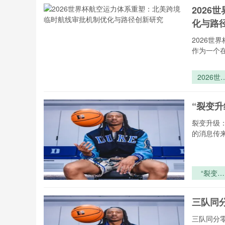
202
化与路
2026
作为一个
2026世
杯航空运
体系重塑
“裂变
北美跨境
时航线审
裂变升级：
机制优化
的消息传
路径创新
究
“裂变升
级：美加
世界杯淘
三队同
赛的进化
重启”
三队同分