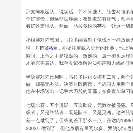
那支阿根廷队，说实话，并不算强大。除去马拉多
个好前锋，但远非世界级；布鲁查加有灵气，却不
看好这支球队。然而，马拉多纳的存在，让这一切
小组赛对阵韩国，马拉多纳被对手像伐木一样放倒
球；对阵
，那场注定载入史册的比赛，他上
英格兰
瞬间。上帝之手是狡黠的、叛逆的、属于街头足球
才的完美表达。我至今记得解说员那声嘶力竭的呼
半决赛对阵比利时，马拉多纳再次梅开二度，两个
做，却毫无办法。决赛对阵西德，当德国人用两个
他在中场送出一记手术刀般的直塞，布鲁查加单刀
七场比赛，五个进球，五次助攻，无数次被侵犯。
织者，又是终结者；既是队长，又是灵魂。这种统治
差一点做到了，但终究差了那么一点；齐达内199
2002年做到了，但他身后有里瓦尔多、罗纳尔迪