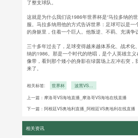
了整支球队。
这就是为什么我们说1986年世界杯是“马拉多纳的
服。马拉多纳用他的方式告诉世界：足球可以是一
的身躯里，住着一个巨人。他叛逆、不羁、充满争议
三十多年过去了，足球变得越来越体系化、战术化
纳的1986。那是一个时代的绝唱，是个人英雄主
像带，看到那个矮小的身影在绿茵场上左冲右突，
来了。
相关标签:
世界杯
波黑VS卡
塔尔波黑
上一篇：
摩洛哥VS海地直播_摩洛哥VS海地在线直播
VS卡塔尔
直播
下一篇：
阿根廷VS奥地利直播_阿根廷VS奥地利在线直播
相关资讯