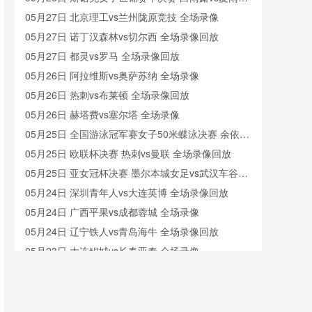
全场录像回放
05月27日 北京理工vs兰州陇原竞技 全场录像
05月27日 诺丁汉森林vs切尔西 全场录像回放
05月27日 都灵vs罗马 全场录像回放
05月26日 阿拉维斯vs奥萨苏纳 全场录像
05月26日 热刺vs布莱顿 全场录像回放
05月26日 赫塔费vs塞尔塔 全场录像
05月25日 全国游泳冠军赛女子50米蝶泳决赛 余依婷
全场录像回放
05月25日 欧联杯决赛 热刺vs曼联 全场录像回放
05月25日 亚女冠杯决赛 墨尔本城女足vs武汉车谷江
大女足 全场录像回放
05月24日 深圳青年人vs大连英博 全场录像回放
05月24日 广西平果vs成都蓉城 全场录像
05月24日 辽宁铁人vs青岛海牛 全场录像回放
05月23日 大连鲲城vs长春亚泰 全场录像
05月23日 青岛红狮vs山东泰山 全场录像
05月23日 深圳青年人vs大连英博 全场录像回放
05月22日 广西恒宸vs梅州客家 全场录像回放