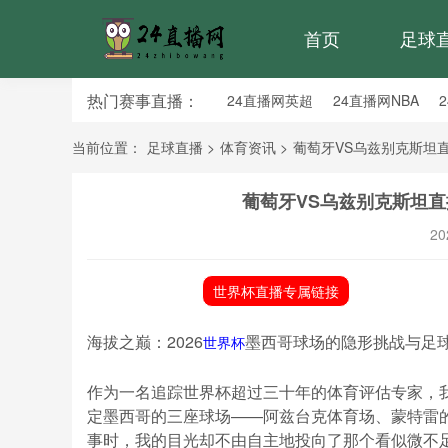
首页
足球
热门赛事直播：
24直播网英超
24直播网NBA
24直播网亚洲杯
24直播网世亚预
当前位置：
足球直播
>
体育资讯
>
葡萄牙VS乌兹别克斯坦
葡萄牙VS乌兹别克斯坦直
20
世界杯直播专属链接
海拔之巅：2026
墨西哥球场的隐形挑战与足
世界杯
作为一名追踪世界杯超过三十年的体育评估专家，我
定墨西哥的三座球场——阿兹台克体育场、蒙特雷的
事时，我的目光却不由自主地投向了那个看似微不