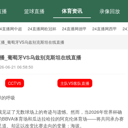
直播
篮球直播
体育资讯
录像回放
24直播网中超
24直播网欧冠杯
24直播网德甲
24直播网西甲
2
24直播网中甲
24直播网日职联
24直播网韩K联
直播_葡萄牙VS乌兹别克斯坦在线直播
播_葡萄牙VS乌兹别克斯坦在线直播
26-06-21 06:58:50
CCTV5
主队VS客队直播
球的呼吸
见证了无数球场上的奇迹与遗憾。然而，当2026年世界杯确
BBVA体育场和瓜达拉哈拉的阿克伦体育场——将共同承办赛
足道、却足以改变比赛走向的变量：海拔。