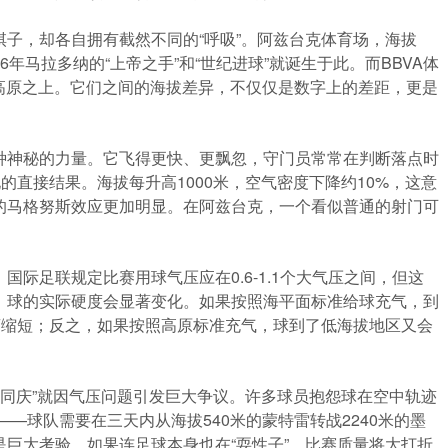
子，却各自拥有截然不同的“呼吸”。阿兹台克体育场，海拔
86年马拉多纳的“上帝之手”和“世纪进球”就诞生于此。而BBVA体
米的高原之上。它们之间的海拔差异，不仅仅是数字上的差距，更是
种神秘的力量。它飞得更快、更飘忽，守门员常常在判断落点时
的直接结果。海拔每升高1000米，空气密度下降约10%，这意
的马格努斯效应更加明显。在阿兹台克，一个看似普通的射门可
。
际足联规定比赛用球气压应在0.6-1.1个大气压之间，但这
，球的实际硬度会显著变化。如果按照海平面标准给球充气，到
离缩短；反之，如果按照高原标准充气，球到了低海拔地区又会
普天同庆”就因气压问题引发巨大争议。许多球员抱怨球在空中轨迹
——球队需要在三天内从海拔540米的蒙特雷转战2240米的墨
巨大考验，如果连足球本身也在“耍性子”，比赛质量将大打折