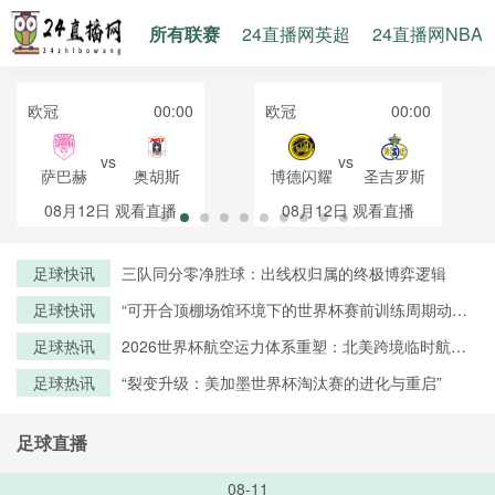
所有联赛
24直播网英超
24直播网NBA
欧冠
00:00
欧冠
00:00
vs
vs
萨巴赫
奥胡斯
博德闪耀
圣吉罗斯
08月12日
观看直播
08月12日
观看直播
足球快讯
三队同分零净胜球：出线权归属的终极博弈逻辑
足球快讯
“可开合顶棚场馆环境下的世界杯赛前训练周期动态
调控策略——以温哥华BC Place体育场为例”
足球热讯
2026世界杯航空运力体系重塑：北美跨境临时航线
审批机制优化与路径创新研究
足球热讯
“裂变升级：美加墨世界杯淘汰赛的进化与重启”
足球直播
08-11