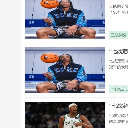
重启”
三队同分
了30年的
三队同分
净胜球：
线权归属
“七战
终极博弈
辑
七战定乾
冠军的欢
“七战定
坤：世界
冠军的体
“七战
调度与轮
密码”
七战定乾
的老观察