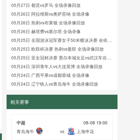
05月27日 都灵vs罗马 全场录像回放
05月26日 阿拉维斯vs奥萨苏纳 全场录像
05月26日 热刺vs布莱顿 全场录像回放
05月26日 赫塔费vs塞尔塔 全场录像
05月25日 全国游泳冠军赛女子50米蝶泳决赛 余依婷
全场录像回放
05月25日 欧联杯决赛 热刺vs曼联 全场录像回放
05月25日 亚女冠杯决赛 墨尔本城女足vs武汉车谷江
大女足 全场录像回放
05月24日 深圳青年人vs大连英博 全场录像回放
05月24日 广西平果vs成都蓉城 全场录像
05月24日 辽宁铁人vs青岛海牛 全场录像回放
05月23日 大连鲲城vs长春亚泰 全场录像
05月23日 青岛红狮vs山东泰山 全场录像
相关赛事
05月23日 深圳青年人vs大连英博 全场录像回放
05月22日 广西恒宸vs梅州客家 全场录像回放
中超
08-08 19:00
05月22日 利雅得胜利vs卡利杰 全场录像
青岛海牛
上海申花
vs
05月22日 亚女冠杯半决赛 现代制铁女足vs墨尔本城