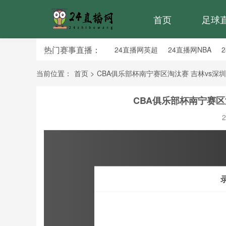
首页
足球
热门赛事直播：
24直播网英超
24直播网NBA
24直播网亚洲杯
24直播网世亚预
当前位置：
首页
>
CBA俱乐部杯南宁赛区淘汰赛 吉林vs深
CBA俱乐部杯南宁赛区
2