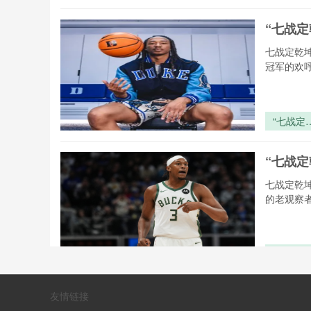
净胜球：
线权归属
“七战
终极博弈
辑
七战定乾
冠军的欢
“七战定
坤：世界
冠军的体
“七战
调度与轮
密码”
七战定乾
的老观察
“七战定
坤：世界
冠军的体
“可开
友情链接
调度与轮