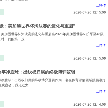
...详情
界
2026-07-20 12:15:06
力
：
升级：美加墨世界杯淘汰赛的进化与重启”
临
批
美加墨世界杯淘汰赛的进化与重启当2026年美加墨世界杯扩军至48队
与
来时，我的第一反
研
...详情
2026-07-20 12:15:06
墨
汰
分零净胜球：出线权归属的终极博弈逻辑
与
零净胜球：出线权归属的终极博弈逻辑作为一名在体育评估领域摸爬滚打
老观察者，我见过太
...详情
零
2026-07-20 12:14:08