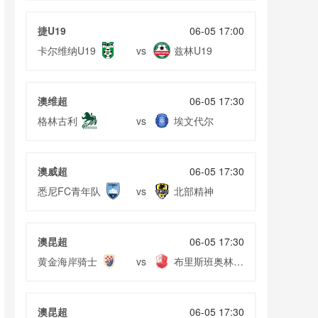
05月21日 马洛卡vs赫塔费 全场录像回放
05月21日 全国游泳冠军赛男子50米蛙泳预赛 覃海洋
捷U19
06-05 17:00
全场录像回放
05月20日 卡利亚里vs威尼斯 全场录像回放
卡尔维纳U19
兹林U19
vs
05月20日 马德里竞技vs皇家贝蒂斯 全场录像回放
05月20日 马洛卡vs赫塔费 全场录像回放
澳维超
06-05 17:30
格林古利
埃文代尔
vs
澳威超
06-05 17:30
悉尼FC青年队
北部精神
vs
澳昆超
06-05 17:30
黄金海岸骑士
布里斯班奥林匹
vs
克
澳昆超
06-05 17:30