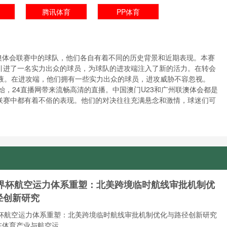
腾讯体育
PP体育
州联澳体会联赛中的球队，他们各自有着不同的历史背景和近期表现。本赛
上引进了一名实力出众的球员，为球队的进攻端注入了新的活力。在转会
液。在进攻端，他们拥有一些实力出众的球员，进攻威胁不容忽视。
开始，24直播网带来流畅高清的直播。中国澳门U23和广州联澳体会都是
会联赛中都有着不俗的表现。他们的对决往往充满悬念和激情，球迷们可
6世界杯航空运力体系重塑：北美跨境临时航线审批机制优
径创新研究
世界杯航空运力体系重塑：北美跨境临时航线审批机制优化与路径创新研究
在体育产业与航空运