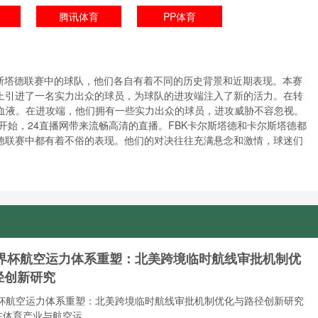
腾讯体育
PP体育
卡尔斯塔德联赛中的球队，他们各自有着不同的历史背景和近期表现。本赛
线上引进了一名实力出众的球员，为球队的进攻端注入了新的活力。在转
血液。在进攻端，他们拥有一些实力出众的球员，进攻威胁不容忽视。
式开始，24直播网带来流畅高清的直播。FBK卡尔斯塔德和卡尔斯塔德都
塔德联赛中都有着不俗的表现。他们的对决往往充满悬念和激情，球迷们
6世界杯航空运力体系重塑：北美跨境临时航线审批机制优
径创新研究
世界杯航空运力体系重塑：北美跨境临时航线审批机制优化与路径创新研究
在体育产业与航空运