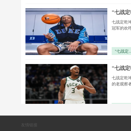
净胜球：
线权归属
“七战
终极博弈
辑
七战定乾
冠军的欢
“七战定
坤：世界
冠军的体
“七战
调度与轮
密码”
七战定乾
的老观察
“七战定
坤：世界
冠军的体
“可开
友情链接
调度与轮