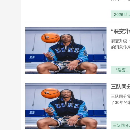
2026世
杯航空运
体系重塑
“裂变
北美跨境
时航线审
裂变升级：
机制优化
的消息传
路径创新
究
“裂变升
级：美加
世界杯淘
三队同
赛的进化
重启”
三队同分
了30年的
三队同分