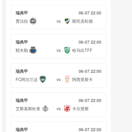
05月21日 马洛卡vs赫塔费 全场录像回放
05月21日 全国游泳冠军赛男子50米蛙泳预赛 覃海洋
瑞典甲
06-07 22:00
全场录像回放
05月20日 卡利亚里vs威尼斯 全场录像回放
贾法拉
斯托克松德
vs
05月20日 马德里竞技vs皇家贝蒂斯 全场录像回放
05月20日 马洛卡vs赫塔费 全场录像回放
瑞典甲
06-07 22:00
耶夫勒
哈马比TFF
vs
瑞典甲
06-07 22:00
FC阿尔兰达
阿西里斯卡
vs
瑞典甲
06-07 22:00
艾斯基斯杜拿
卡尔堡斯
vs
瑞典甲
06-07 22:00