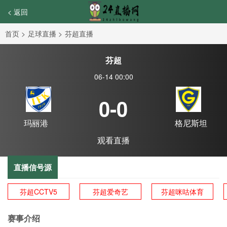
< 返回
首页
>
足球直播
>
芬超直播
芬超
06-14 00:00
0-0
玛丽港
格尼斯坦
观看直播
直播信号源
芬超CCTV5
芬超爱奇艺
芬超咪咕体育
赛事介绍