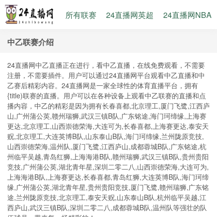
所有联赛
24直播网英超
24直播网NBA
中乙联赛介绍
24直播网中乙直播正在进行，看中乙直播，在线免费观看，不需要
注册，不需要插件。用户可以通过24直播网平台观看中乙直播和中
乙赛后精彩内容。24直播网是一家全球性的体育直播平台，拥有
{title)联赛的直播。用户可以在各种设备上观看中乙联赛的直播和点
播内容，中乙的精彩是因为拥有长春喜都,北京理工,厦门飞鹭,江西庐
山,广州蒲公英,赣州瑞狮,武汉三镇B队,广东铭途,海门珂缔缘,上海赛
更达,北京理工,山西崇德荣海,大连可为,长春喜都,上海赛更达,泰安天
贶,北京理工,大连英博B队,山东泰山B队,海门珂缔缘,兰州陇原竞技,
山西崇德荣海,温州队,厦门飞鹭,江西庐山,成都蓉城B队,广东铭途,杭
州临平吴越,青岛红狮,上海海港B队,赣州瑞狮,武汉三镇B队,贵州贵阳
竞技,广州蒲公英,湖北青年星,深圳二零二八,山西崇德荣海,大连可为,
上海海港B队,上海赛更达,长春喜都,青岛红狮,大连英博B队,海门珂缔
缘,广州蒲公英,湖北青年星,贵州贵阳竞技,厦门飞鹭,赣州瑞狮,广东铭
途,兰州陇原竞技,北京理工,泰安天贶,山东泰山B队,杭州临平吴越,江
西庐山,武汉三镇B队,深圳二零二八,成都蓉城B队,温州队等强壮的队