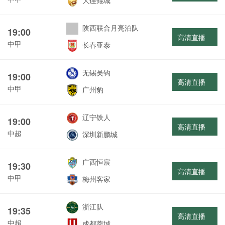
大连鲲城
陕西联合月亮泊队
19:00
高清直播
中甲
长春亚泰
无锡吴钩
19:00
高清直播
中甲
广州豹
辽宁铁人
19:00
高清直播
中超
深圳新鹏城
广西恒宸
19:30
高清直播
中甲
梅州客家
浙江队
19:35
高清直播
中超
成都蓉城