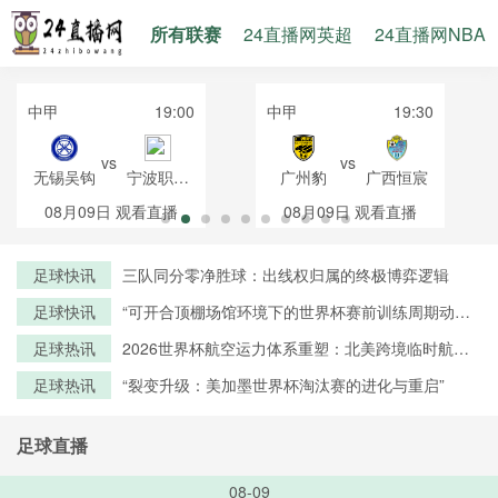
所有联赛
24直播网英超
24直播网NBA
中甲
19:00
中甲
19:30
vs
vs
无锡吴钩
宁波职业
广州豹
广西恒宸
足球俱乐
08月09日
观看直播
08月09日
观看直播
部
足球快讯
三队同分零净胜球：出线权归属的终极博弈逻辑
足球快讯
“可开合顶棚场馆环境下的世界杯赛前训练周期动态
调控策略——以温哥华BC Place体育场为例”
足球热讯
2026世界杯航空运力体系重塑：北美跨境临时航线
审批机制优化与路径创新研究
足球热讯
“裂变升级：美加墨世界杯淘汰赛的进化与重启”
足球直播
08-09