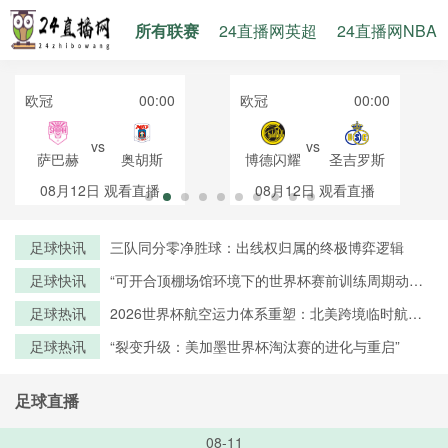
所有联赛
24直播网英超
24直播网NBA
欧冠
00:00
欧冠
00:00
vs
vs
萨巴赫
奥胡斯
博德闪耀
圣吉罗斯
08月12日
观看直播
08月12日
观看直播
足球快讯
三队同分零净胜球：出线权归属的终极博弈逻辑
足球快讯
“可开合顶棚场馆环境下的世界杯赛前训练周期动态
调控策略——以温哥华BC Place体育场为例”
足球热讯
2026世界杯航空运力体系重塑：北美跨境临时航线
审批机制优化与路径创新研究
足球热讯
“裂变升级：美加墨世界杯淘汰赛的进化与重启”
足球直播
08-11